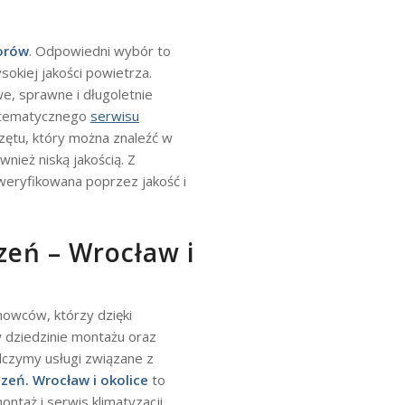
orów
. Odpowiedni wybór to
okiej jakości powietrza.
e, sprawne i długoletnie
ystematycznego
serwisu
zętu, który można znaleźć w
wnież niską jakością. Z
weryfikowana poprzez jakość i
eń – Wrocław i
owców, którzy dzięki
w dziedzinie montażu oraz
dczymy usługi związane z
eń. Wrocław i okolice
to
taż i serwis klimatyzacji