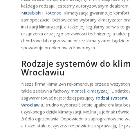
każdego rodzaju. Jesteśmy autoryzowanym dealerem, 
Mitsubishi
i
Rotenso
. Klimatyzacja gwarantuje komfor
samopoczucie. Odpowiednio wybrany klimatyzator ora
instalacji klimatyzacji, a także jej regularny serwis to
urządzenia oraz jego sprawności technicznej, a także
chłodzone lub ogrzewane przez klimatyzator będzie o
spowoduje problemów zdrowotnych.
Rodzaje systemów do klim
Wrocławiu
Nasza firma Klima 24h rekomenduje przede wszystkim 
także zapewnia fachowy
montaż klimatyzacji.
Dodatkowo
zagwarantować najbardziej pasujący
rodzaj systemu 
Wrocławiu
, trudno wyobrazić sobie upalne dni lata b
uzyskanego dzięki klimatyzacji. Można ją jednak równi
źródło ogrzewania. Odpowiednio zaprogramowane waru
a także stałe oczyszczanie powietrza sprawiają, że 