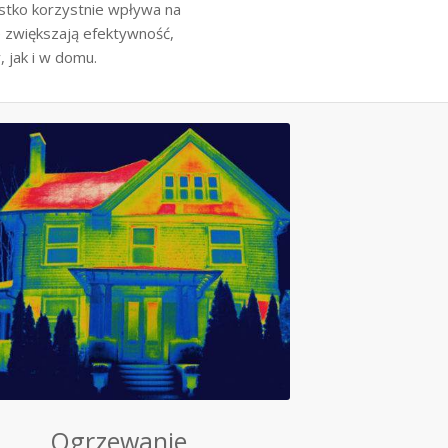
stko korzystnie wpływa na
ie zwiększają efektywność,
 jak i w domu.
5/5 -
(1
vote)
Ogrzewanie