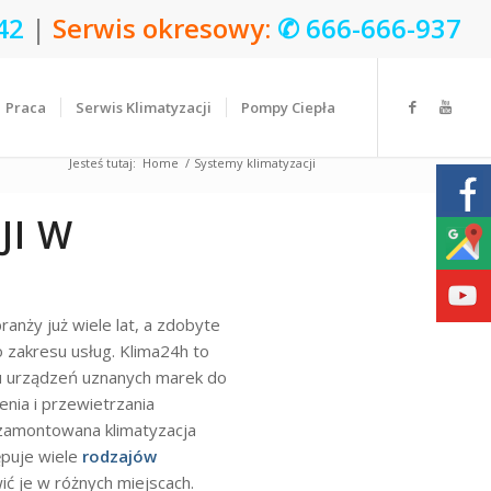
42
|
Serwis okresowy:
✆
666-666-937
Praca
Serwis Klimatyzacji
Pompy Ciepła
Jesteś tutaj:
Home
/
Systemy klimatyzacji
JI W
ranży już wiele lat, a zdobyte
zakresu usług. Klima24h to
żu urządzeń uznanych marek do
nia i przewietrzania
zamontowana klimatyzacja
ępuje wiele
rodzajów
 je w różnych miejscach.