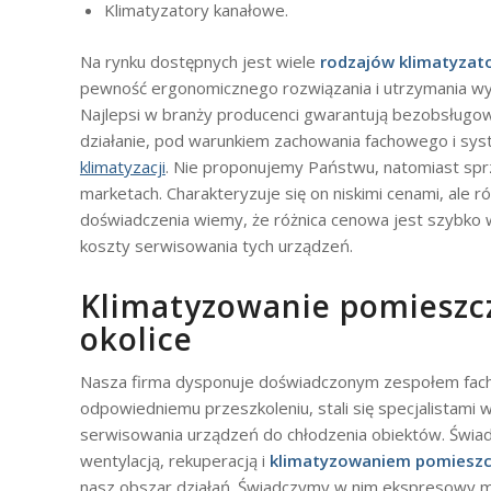
Klimatyzatory kanałowe.
Na rynku dostępnych jest wiele
rodzajów klimatyzat
pewność ergonomicznego rozwiązania i utrzymania wys
Najlepsi w branży producenci gwarantują bezobsługow
działanie, pod warunkiem zachowania fachowego i s
klimatyzacji
. Nie proponujemy Państwu, natomiast spr
marketach. Charakteryzuje się on niskimi cenami, ale ró
doświadczenia wiemy, że różnica cenowa jest szybko 
koszty serwisowania tych urządzeń.
Klimatyzowanie pomieszcz
okolice
Nasza firma dysponuje doświadczonym zespołem fach
odpowiedniemu przeszkoleniu, stali się specjalistami 
serwisowania urządzeń do chłodzenia obiektów. Świa
wentylacją, rekuperacją i
klimatyzowaniem pomieszcz
nasz obszar działań. Świadczymy w nim ekspresowy mon