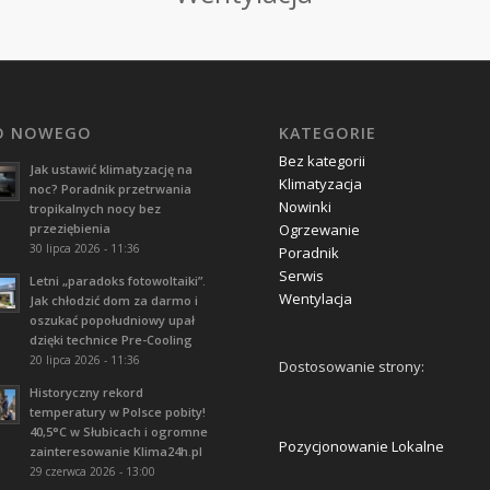
O NOWEGO
KATEGORIE
Bez kategorii
Jak ustawić klimatyzację na
Klimatyzacja
noc? Poradnik przetrwania
Nowinki
tropikalnych nocy bez
przeziębienia
Ogrzewanie
30 lipca 2026 - 11:36
Poradnik
Serwis
Letni „paradoks fotowoltaiki”.
Wentylacja
Jak chłodzić dom za darmo i
oszukać popołudniowy upał
dzięki technice Pre-Cooling
20 lipca 2026 - 11:36
Dostosowanie strony:
Historyczny rekord
temperatury w Polsce pobity!
40,5°C w Słubicach i ogromne
Pozycjonowanie Lokalne
zainteresowanie Klima24h.pl
29 czerwca 2026 - 13:00