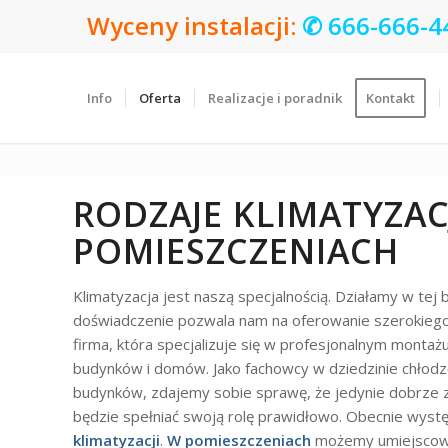
Wyceny instalacji:
✆
666-666-4
Info
Oferta
Realizacje i poradnik
Kontakt
RODZAJE KLIMATYZAC
POMIESZCZENIACH
Klimatyzacja jest naszą specjalnością. Działamy w tej b
doświadczenie pozwala nam na oferowanie szerokiego 
firma, która specjalizuje się w profesjonalnym monta
budynków i domów. Jako fachowcy w dziedzinie chłodze
budynków, zdajemy sobie sprawę, że jedynie dobrze 
będzie spełniać swoją rolę prawidłowo. Obecnie wyst
klimatyzacji
.
W pomieszczeniach
możemy umiejscowić