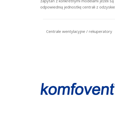
zapytań z konkretnymi modelami jeżeli s
odpowiednią jednostkę centrali z odzyski
Centrale wentylacyjne / rekuperatory