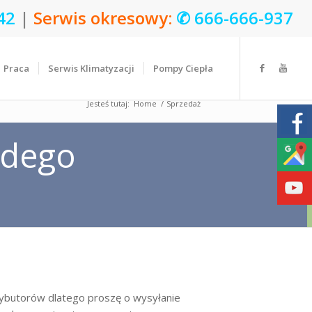
42
|
Serwis okresowy:
✆
666-666-937
Praca
Serwis Klimatyzacji
Pompy Ciepła
Jesteś tutaj:
Home
/
Sprzedaż
żdego
trybutorów dlatego proszę o wysyłanie