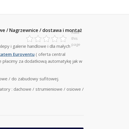
we / Nagrzewnice / dostawa i montaż
Rate
this
page
klepy i galerie handlowe i dla małych
ikatem Euroventu
( oferta central
ie płacimy za dodatkową automatykę jak w
owe / do zabudowy sufitowej.
tory : dachowe / strumieniowe / osiowe /