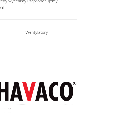
wtedy wycenimy i zaproponujemy
iem
Wentylatory