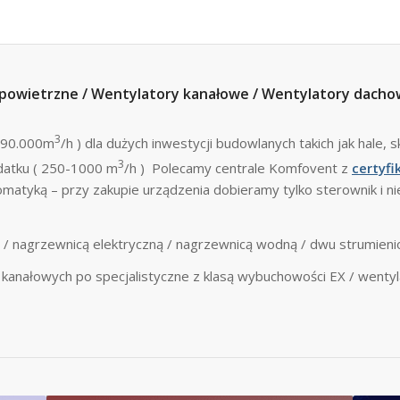
 powietrzne / Wentylatory kanałowe / Wentylatory dacho
3
0-90.000m
/h ) dla dużych inwestycji budowlanych takich jak hale, s
3
datku ( 250-1000 m
/h ) Polecamy centrale Komfovent z
certyf
matyką – przy zakupie urządzenia dobieramy tylko sterownik i n
/ nagrzewnicą elektryczną / nagrzewnicą wodną / dwu strumieni
anałowych po specjalistyczne z klasą wybuchowości EX / wentyla