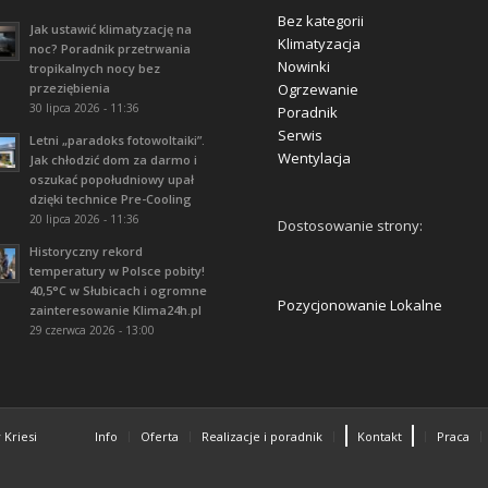
Bez kategorii
Jak ustawić klimatyzację na
Klimatyzacja
noc? Poradnik przetrwania
Nowinki
tropikalnych nocy bez
przeziębienia
Ogrzewanie
30 lipca 2026 - 11:36
Poradnik
Serwis
Letni „paradoks fotowoltaiki”.
Wentylacja
Jak chłodzić dom za darmo i
oszukać popołudniowy upał
dzięki technice Pre-Cooling
20 lipca 2026 - 11:36
Dostosowanie strony:
Historyczny rekord
temperatury w Polsce pobity!
40,5°C w Słubicach i ogromne
Pozycjonowanie Lokalne
zainteresowanie Klima24h.pl
29 czerwca 2026 - 13:00
Kriesi
Info
Oferta
Realizacje i poradnik
Kontakt
Praca