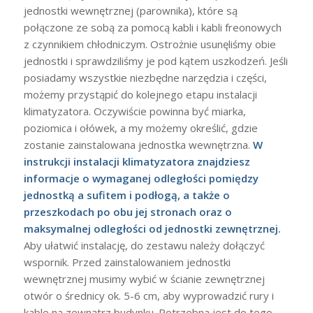
jednostki wewnętrznej (parownika), które są
połączone ze sobą za pomocą kabli i kabli freonowych
z czynnikiem chłodniczym. Ostrożnie usunęliśmy obie
jednostki i sprawdziliśmy je pod kątem uszkodzeń. Jeśli
posiadamy wszystkie niezbędne narzędzia i części,
możemy przystąpić do kolejnego etapu instalacji
klimatyzatora. Oczywiście powinna być miarka,
poziomica i ołówek, a my możemy określić, gdzie
zostanie zainstalowana jednostka wewnętrzna.
W
instrukcji instalacji klimatyzatora znajdziesz
informacje o wymaganej odległości pomiędzy
jednostką a sufitem i podłogą, a także o
przeszkodach po obu jej stronach oraz o
maksymalnej odległości od jednostki zewnętrznej.
Aby ułatwić instalację, do zestawu należy dołączyć
wspornik. Przed zainstalowaniem jednostki
wewnętrznej musimy wybić w ścianie zewnętrznej
otwór o średnicy ok. 5-6 cm, aby wyprowadzić rury i
kable na zewnątrz budynku. Potrzebna jest do tego