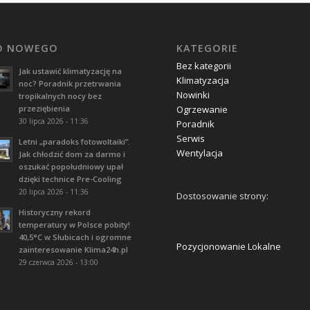
O NOWEGO
KATEGORIE
Bez kategorii
Jak ustawić klimatyzację na
Klimatyzacja
noc? Poradnik przetrwania
Nowinki
tropikalnych nocy bez
przeziębienia
Ogrzewanie
30 lipca 2026 - 11:36
Poradnik
Serwis
Letni „paradoks fotowoltaiki”.
Wentylacja
Jak chłodzić dom za darmo i
oszukać popołudniowy upał
dzięki technice Pre-Cooling
20 lipca 2026 - 11:36
Dostosowanie strony:
Historyczny rekord
temperatury w Polsce pobity!
40,5°C w Słubicach i ogromne
Pozycjonowanie Lokalne
zainteresowanie Klima24h.pl
29 czerwca 2026 - 13:00