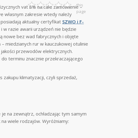
this
fizycznych vat 8% na całe zamówienie –
page
we własnym zakresie wtedy należy
posiadają aktualny certyfikat
SZWO i F-
 w razie awarii urządzeń nie będzie
są nowe bez wad fabrycznych i objęte
– miedzianych rur w kauczukowej otulinie
j jakości przewodów elektrycznych.
eń do terminu znacznie przekraczającego
 zakupu klimatyzacji, czyli sprzedaż,
e je na zewnątrz, ochładzając tym samym
k na wiele rodzajów. Wyróżniamy: