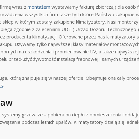
 firmę wraz z
montażem
wystawiamy fakturę zbiorczą ( dla osób 
urządzenia wszystkich firm także tych które Państwo zakupicie 
 sklep w którym zostały zakupione klimatyzatory. Nasi monterzy 
iega zgodnie z zaleceniami UDT ( Urząd Dozoru Technicznego ) i
ez producenta klimatyzacji. Oferowane przez nas klimatyzatory 
akupu. Używamy tylko najwyższej klasy materiałów montażowych 
odpornych na uszkodzenia i promieniowanie UV, a także najwyższe
 celu przedłużyć żywotność instalacji freonowej i samych urządz
uga, którą znajduje się w naszej ofercie. Obejmuje ona cały proces
is
.
ław
ż systemy grzewcze – pobiera on ciepło z pomieszczenia i oddaj
związanie podczas letnich upałów. Klimatyzatory dzielą się jedna