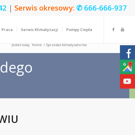
42
|
Serwis okresowy:
✆
666-666-937
Praca
Serwis Klimatyzacji
Pompy Ciepła
Jesteś tutaj:
Home
/
Sprzedaż klimatyzatorów
WIU