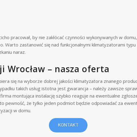
cicho pracował, by nie zakłócać czynności wykonywanych w domu,
o. Warto zastanowić się nad funkcjonalnymi klimatyzatorami typu
kaniu naraz.
ji Wrocław – nasza oferta
opiera się na wyborze dobrej jakości klimatyzatora znanego prod
ypadku takich usług istotna jest gwarancja – należy zawsze spra
 firma montująca instalację szybko reaguje na ewentualne zgłosze
o pewność, że tylko jeden podmiot będzie odpowiadać za ewent
tyzacji w domu.
KONTAKT