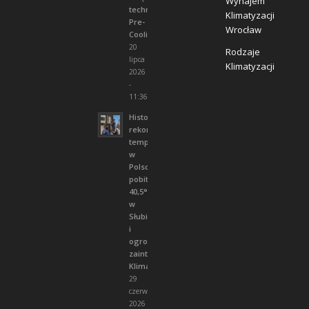
Wynajem
technice
Klimatyzacji
Pre-
Wrocław
Cooling
20
Rodzaje
lipca
Klimatyzacji
2026
-
11:36
Historyczny
rekord
temperatury
w
Polsce
pobity!
40,5°C
w
Słubicach
i
ogromne
zainteresowanie
Klima24h.pl
29
czerwca
2026