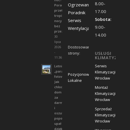
8.00-
Ogrzewanie
Poradnik
przetrwania
17.00
Poradnik
tropikalnych
Sobota:
Serwis
nocy
bez
9.00-
Wentylacja
przeziębienia
14.00
30
lipca
Dostosowanie
2026
-
strony:
USŁUGI
KLIMATYZACJA:
11:36
Serwis
Letni
„paradoks
Klimatyzacji
Pozycjonowanie
fotowoltaiki”.
Wrocław
Lokalne
Jak
chłodzić
Montaż
dom
Klimatyzacji
za
Wrocław
darmo
i
Sprzedaż
oszukać
Klimatyzacji
popołudniowy
Wrocław
upał
dzięki