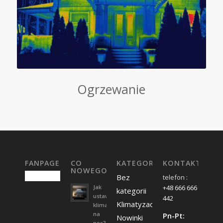
Ogrzewanie
FANPAGE
CO
KATEGORIE
KONTAKT
NOWEGO
Bez
telefon :
Jak
+48 666 666
kategorii
ustawić
442
Klimatyzacja
klimatyzację
na
Pn-Pt:
Nowinki
noc?