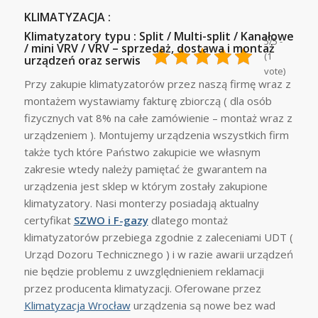
KLIMATYZACJA :
Klimatyzatory typu : Split / Multi-split / Kanałowe
5/5 -
/ mini VRV / VRV – sprzedaż, dostawa i montaż
(1
urządzeń oraz serwis
vote)
Przy zakupie klimatyzatorów przez naszą firmę wraz z
montażem wystawiamy fakturę zbiorczą ( dla osób
fizycznych vat 8% na całe zamówienie – montaż wraz z
urządzeniem ). Montujemy urządzenia wszystkich firm
także tych które Państwo zakupicie we własnym
zakresie wtedy należy pamiętać że gwarantem na
urządzenia jest sklep w którym zostały zakupione
klimatyzatory. Nasi monterzy posiadają aktualny
certyfikat
SZWO i F-gazy
dlatego montaż
klimatyzatorów przebiega zgodnie z zaleceniami UDT (
Urząd Dozoru Technicznego ) i w razie awarii urządzeń
nie będzie problemu z uwzględnieniem reklamacji
przez producenta klimatyzacji. Oferowane przez
Klimatyzacja Wrocław
urządzenia są nowe bez wad