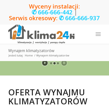
Wyceny instalacji:
✆
666-666-442
|
Serwis okresowy:
✆
666-666-937
Wynajem klimatyzatorów
Jesteś tutaj:
Home
/
Wynajem klimatyzatorów
OFERTA WYNAJMU
KLIMATYZATORÓW