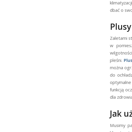
klimatyzac
dbać o swo
Plusy
Zaletami s
w pomiesz
wilgotno
pleśni.
Plu
można ogr
do ochładz
optymalne
funkcją oc
dla zdrowia
Jak u
Musimy p