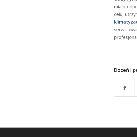
miało odpo
celu utrz
klimatyzac
serwisowa
profesjona
Doceń i p