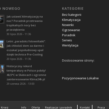
O NOWEGO
KATEGORIE
Bez kategorii
Jak ustawić klimatyzację na
Klimatyzacja
noc? Poradnik przetrwania
Nowinki
tropikalnych nocy bez
przeziębienia
Ogrzewanie
30 lipca 2026 - 11:36
Poradnik
Serwis
Letni „paradoks fotowoltaiki”.
Wentylacja
Jak chłodzić dom za darmo i
oszukać popołudniowy upał
dzięki technice Pre-Cooling
20 lipca 2026 - 11:36
Dostosowanie strony:
Historyczny rekord
temperatury w Polsce pobity!
40,5°C w Słubicach i ogromne
Pozycjonowanie Lokalne
zainteresowanie Klima24h.pl
29 czerwca 2026 - 13:00
Kriesi
Info
Oferta
Realizacje i poradnik
Kontakt
Praca