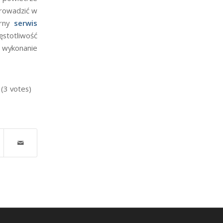
prowadzić w
arny
serwis
stotliwość
 wykonanie
 (3 votes)