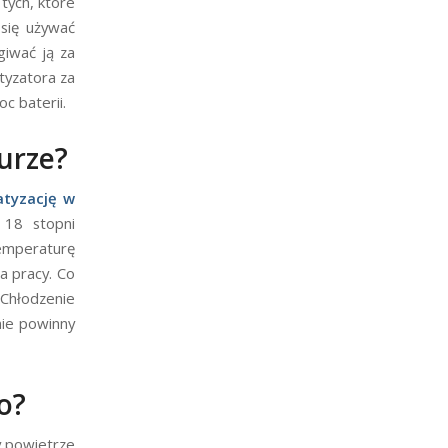
tych, które
 się używać
giwać ją za
tyzatora za
c baterii.
iurze?
atyzację w
 18 stopni
temperaturę
a pracy. Co
hłodzenie
nie powinny
o?
y powietrze