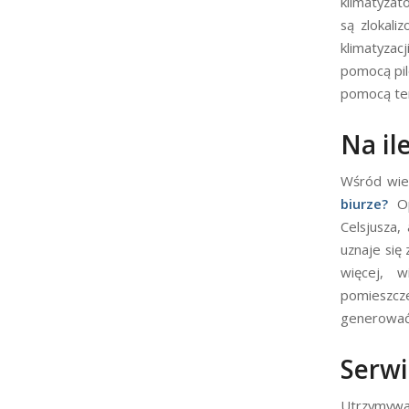
klimatyzat
są zlokali
klimatyzac
pomocą pil
pomocą ter
Na il
Wśród wie
biurze?
Op
Celsjusza,
uznaje się
więcej, 
pomieszcze
generować 
Serwi
Utrzymywan