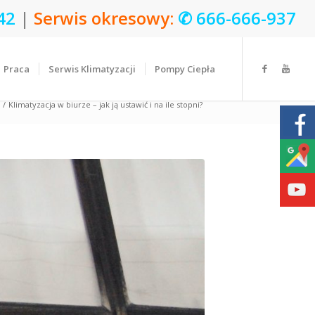
42
|
Serwis okresowy:
✆
666-666-937
Praca
Serwis Klimatyzacji
Pompy Ciepła
/
Klimatyzacja w biurze – jak ją ustawić i na ile stopni?