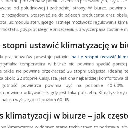
ora będzie potrzebna w pomieszczeniach przeszklonych, czy także 
zowane od południowej i zachodniej strony. W biurze, powinno
ji z rozsądkiem. Stosować się do zaleceń producenta oraz obsłu
ota lub modułu sterującego. Istnieje możliwość regulowania klima
mostatu, gdy pilot ulegnie zniszczeniu lub wyczerpana zostanie mo
e stopni ustawić klimatyzację w b
lu pracodawców powstaje pytanie,
na ile stopni ustawić klim
tymalna temperatura w biurze nie powinna spadać poniżej
 a także nie powinna przekraczać 28 stopni Celsjusza. Idealną 
 za około 22 stopnie Celsjusza. Jest ona najbardziej komfortowa dl
wilgotność powietrza powinna być na poziomie 40-60%. C
ń powinno odbywać się, gdy jest taka potrzeba. Klimatyzatory 
hałasu wyższego niż poziom 60 dB.
s klimatyzacji w biurze – jak częst
ie klimatyzatora w dobrym stanie technicznym to podstawa, ab