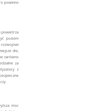
uro powinno
ę powietrza
zyć poziom
rozwojowi
iejsze dni,
ne zarówno
edzialne za
tyzatory z
ebezpieczne
czy.
yższa moc