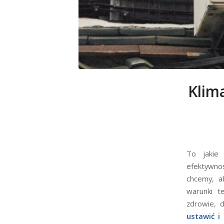
Klima
To jakie
efektywnoś
chcemy, ab
warunki t
zdrowie, d
ustawić i 