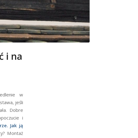
ć i na
edlenie w
tawa, jeśli
jała. Dobre
poczucie i
rze. Jak ją
cy? Montaż