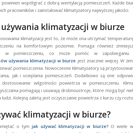
ji powinien współgrać z dobrą wentylacją pomieszczeń. Każde bi
ich pracowników i zainstalować klimatyzatory najwyższej jakości.
 używania klimatyzacji w biurze
tosowania klimatyzacji jest to, że może ona utrzymać temperatur
czeniu na komfortowym poziomie. Pomaga również zmniejs
ści w pomieszczeniu, co może pomóc w zapobieganiu 
sów używania klimatyzacji w biurze
jest znacznie więcej. W zimn
zewać pomieszczenia. Nowoczesne klimatyzatory są przystosowa
ania, jak i ocieplania pomieszczeń. Dodatkowo są one odpowi
 dostosowanie wilgotności powietrza w pomieszczeniu. Klima
zyszczania pomagają i usuwają drobnoustroje, które mogą być ni
 ludzi. Kolejną zaletą jest oczyszczanie powietrza z kurzu czy rozto
żywać klimatyzacji w biurze?
amiętać o tym
jak używać klimatyzacji w biurze?
O wiele w